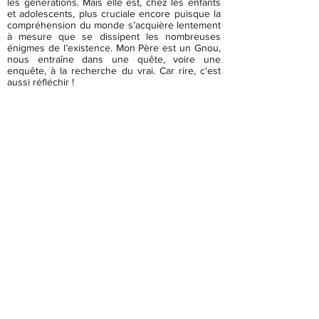
les générations. Mais elle est, chez les enfants
et adolescents, plus cruciale encore puisque la
compréhension du monde s’acquière lentement
à mesure que se dissipent les nombreuses
énigmes de l’existence. Mon Père est un Gnou,
nous entraîne dans une quête, voire une
enquête, à la recherche du vrai. Car rire, c'est
aussi réfléchir !
DATES PASSEES.
28 mars 2026 festival Leyr (54) 14h30