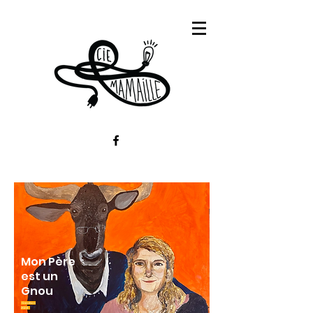
Mon Père
est un
Gnou
Création
2026