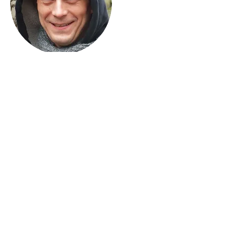
Vincent Urbani
Eclairagiste
Né en 1973, titulaire d'une maîtrise en «
Psychopathologie et santé », il entame en
2000 une double carrière de musicien
(bassiste-chanteur) au sein du groupe “Le
Singe Blanc” et d'éclairagiste pour le théâtre
(créations + régies).
Avec le Singe Blanc, de 2000 à 2020, il aura
réalisé 10 albums et joué près de 800
concerts (tournées européennes, Chine,
USA). Depuis 2020, il est bassiste chanteur