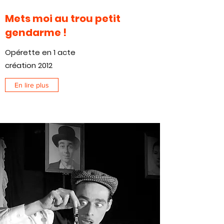
Mets moi au trou petit
gendarme !
Opérette en 1 acte
création 2012
En lire plus