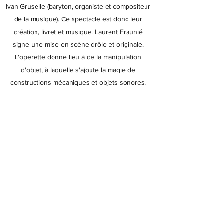
Ivan Gruselle (baryton, organiste et compositeur
de la musique). Ce spectacle est donc leur
création, livret et musique. Laurent Fraunié
signe une mise en scène drôle et originale.
L'opérette donne lieu à de la manipulation
d'objet, à laquelle s'ajoute la magie de
constructions mécaniques et objets sonores.
Musique : Ivan Gruselle
Livret : Hélène Géhin
Avec Hélène Géhin et Ivan Gruselle
Mise en scène : Laurent Fraunié
Décors: Jéranium et Man'hu
costumes : Bernadette Kozak
Un spectacle coproduit par Le CCAM, Scène
nationale de Vandoeuvre-lès-Nancy, le théâtre