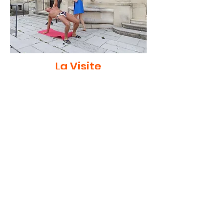
La Visite
Inauguration médiathèque Verdun (date à
venir)